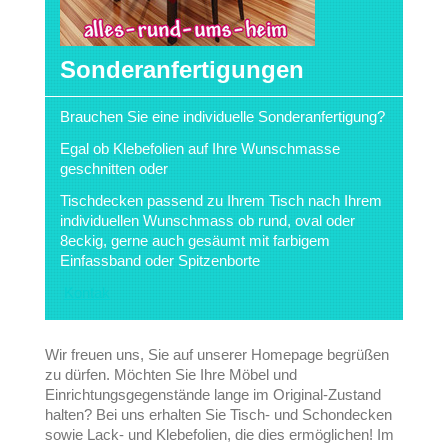
Sonderanfertigungen
Brauchen Sie eine individuelle Sonderanfertigung?
Egal ob Klebefolien auf Ihre Wunschmasse
geschnitten oder
Tischdecken passend zu Ihrem Tisch nach Ihrem
individuellen Wunschmass ob rund, oval oder
8eckig, gerne auch gesäumt mit farbigem
Einfassband oder Spitzenborte
Kontak
Wir freuen uns, Sie auf unserer Homepage begrüßen
zu dürfen. Möchten Sie Ihre Möbel und
Einrichtungsgegenstände lange im Original-Zustand
halten? Bei uns erhalten Sie Tisch- und Schondecken
sowie Lack- und Klebefolien, die dies ermöglichen! Im