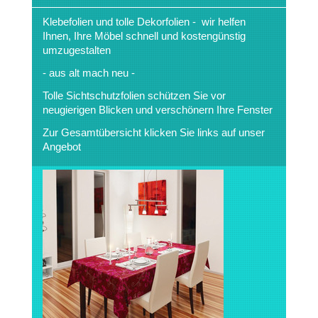
Klebefolien und tolle Dekorfolien - wir helfen
Ihnen, Ihre Möbel schnell und kostengünstig
umzugestalten
- aus alt mach neu -
Tolle Sichtschutzfolien schützen Sie vor
neugierigen Blicken und verschönern Ihre Fenster
Zur Gesamtübersicht klicken Sie links auf unser
Angebot